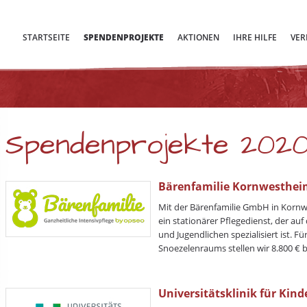
STARTSEITE
SPENDENPROJEKTE
AKTIONEN
IHRE HILFE
VER
Spendenprojekte 202
Bärenfamilie Kornwesthei
Mit der Bärenfamilie GmbH in Kornwe
ein stationärer Pflegedienst, der auf
und Jugendlichen spezialisiert ist. Fü
Snoezelenraums stellen wir 8.800 € b
Universitätsklinik für Kin